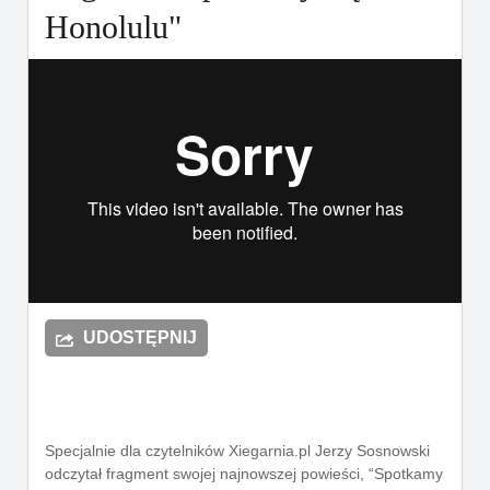
Honolulu"
UDOSTĘPNIJ
Specjalnie dla czytelników Xiegarnia.pl Jerzy Sosnowski
odczytał fragment swojej najnowszej powieści, “Spotkamy