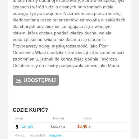
to bez reszty oddanej sztuce Mary, która w niespokojnych
czasach i wśród ludzi o ciasnych horyzontach miała
odwagę żyć po swojemu. Niezrozumiana przez rodzinę,
niedoceniana przez recenzentów, zamykana w zakładach
dla chorych psychicznie, zmagająca się z własnym
ciałem, które chciała poddać władzy ducha, wolała
odsunąć się od świata, niż dać mu się ujarzmić.
Przybrawszy nową, męską tożsamość, jako Piotr
Odmieniec Włast spędziła kilkadziesiąt lat w samotności i
zapomnieniu, jednak do końca żyjąc godnie i twórczo.
Ostatnie listy do siostry podpisywała znowu jako Maria.
UDOSTĘPNIJ
GDZIE KUPIĆ?
Sklep
Format
Cena
Empik
książka
15,40
zł
Pokaż:
wszystkie
książka