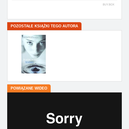
BUY.BOX
POZOSTAŁE KSIĄŻKI TEGO AUTORA
POWIĄZANE WIDEO