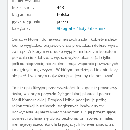
numer wydania:
1
liczba stron:
448
kraj autora:
Polska
język oryginalu:
polski
kategoria:
biografie / listy / dzienniki
Świat, w którym do najważniejszych zadań kobiety należy
ładnie wyglądać, przyzwoicie się prowadzić i dobrze wyjść
za mąż. W którym w drodze wyjątku nielicznym kobietom
pozwala się zdobywać wyższe wykształcenie (ale tylko
jeśli są nieprzeciętnie zdolne i mają wsparcie poważanych
i majętnych mężczyzn). W którym bardziej od talentu liczy
się płeć. I w którym najważniejsze jest, by nie odstawać.
To nie opis fikcyjnej rzeczywistości, to zupełnie prawdziwy
świat, w którym przyszło żyć genialnej pisarce i poetce
Marii Komornickiej. Brygida Helbig podejmuje próbę
rekonstrukcji burzliwych, tragicznych losów artystki i
uchwycenia jej niezwykłego fenomenu. Z jej przejmującej
powieści wyłania się obraz bezkompromisowej, śmiałej,
niemającej szacunku dla krępujących konwenansów, za