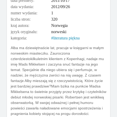
data premiery:
2011/10/17
data wydania:
2012/09/26
numer wydania:
1
liczba stron:
320
kraj autora:
Norwegia
język oryginalu:
norweski
kategoria:
literatura piękna
Alba ma dziewiętnaście lat, pracuje w księgarni w małym
norweskim miasteczku. Zauroczona
czterdziestokilkuletnim klientem z Kopenhagi, nadaje mu
imię Mads Mikkelsen i zaczyna snuć fantazje na jego
temat. Specjalnie dla niego ubiera się i perfumuje, w
nadziei, że mężczyzna zwróci na nią uwagę. Z czasem
fantazje Alby mieszają się z rzeczywistością. Które życie
jest bardziej prawdziwe?Mam bzika na punkcie Madsa
Mikkelsena to świetnie przyjęty przez krytykę i czytelników
debiut młodej norweskiej pisarki. Robertsen jest wnikliwą
obserwatorką. W swojej odważnej i pełnej humoru
powieści zawarła naładowane emocjami spostrzeżenia i
pragnienia kobiety stojącej na progu dorosłości.