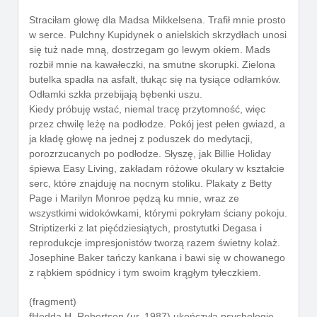
Straciłam głowę dla Madsa Mikkelsena. Trafił mnie prosto
w serce. Pulchny Kupidynek o anielskich skrzydłach unosi
się tuż nade mną, dostrzegam go lewym okiem. Mads
rozbił mnie na kawałeczki, na smutne skorupki. Zielona
butelka spadła na asfalt, tłukąc się na tysiące odłamków.
Odłamki szkła przebijają bębenki uszu.
Kiedy próbuję wstać, niemal tracę przytomność, więc
przez chwilę leżę na podłodze. Pokój jest pełen gwiazd, a
ja kładę głowę na jednej z poduszek do medytacji,
porozrzucanych po podłodze. Słyszę, jak Billie Holiday
śpiewa Easy Living, zakładam różowe okulary w kształcie
serc, które znajduję na nocnym stoliku. Plakaty z Betty
Page i Marilyn Monroe pędzą ku mnie, wraz ze
wszystkimi widokówkami, którymi pokryłam ściany pokoju.
Striptizerki z lat pięćdziesiątych, prostytutki Degasa i
reprodukcje impresjonistów tworzą razem świetny kolaż.
Josephine Baker tańczy kankana i bawi się w chowanego
z rąbkiem spódnicy i tym swoim krągłym tyłeczkiem.
(fragment)
fHedda H. Robertsen (ur. 1987) ukończyła psychologię.