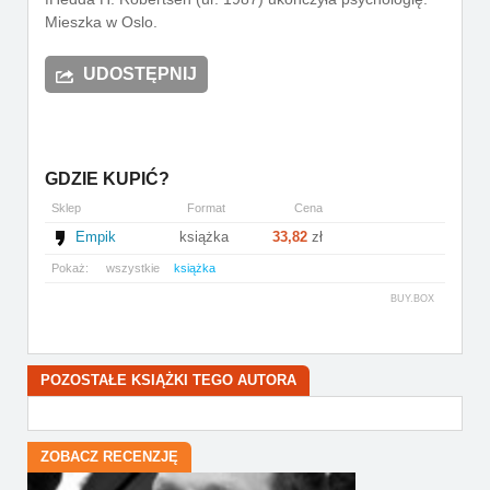
Mieszka w Oslo.
UDOSTĘPNIJ
GDZIE KUPIĆ?
Sklep
Format
Cena
Empik
książka
33,82
zł
Pokaż:
wszystkie
książka
BUY.BOX
POZOSTAŁE KSIĄŻKI TEGO AUTORA
ZOBACZ RECENZJĘ