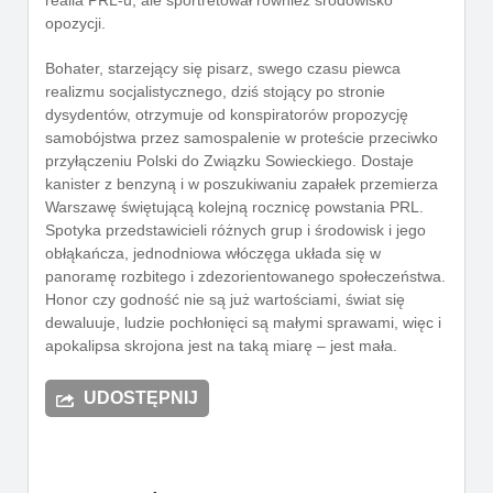
realia PRL-u, ale sportretował również środowisko
opozycji.
Bohater, starzejący się pisarz, swego czasu piewca
realizmu socjalistycznego, dziś stojący po stronie
dysydentów, otrzymuje od konspiratorów propozycję
samobójstwa przez samospalenie w proteście przeciwko
przyłączeniu Polski do Związku Sowieckiego. Dostaje
kanister z benzyną i w poszukiwaniu zapałek przemierza
Warszawę świętującą kolejną rocznicę powstania PRL.
Spotyka przedstawicieli różnych grup i środowisk i jego
obłąkańcza, jednodniowa włóczęga układa się w
panoramę rozbitego i zdezorientowanego społeczeństwa.
Honor czy godność nie są już wartościami, świat się
dewaluuje, ludzie pochłonięci są małymi sprawami, więc i
apokalipsa skrojona jest na taką miarę – jest mała.
UDOSTĘPNIJ