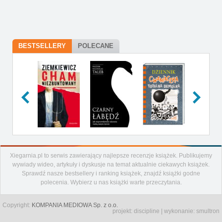
BESTSELLERY
POLECANE
Xiegarnia.pl to serwis zawierający najlepsze recenzje książek. Publikujemy
Artykuły
wywiady wideo, artykuły i dyskusje na temat aktualnie ciekawych książek.
Recenzje
Sprawdź nasze bestsellery i ranking książek, znajdź książki godne
polecenia. Wybierz u nas książki warte przeczytania.
Aktualności
Nowości
Copyright:
KOMPANIA MEDIOWA Sp. z o.o.
Wideo
projekt:
discipline
| wykonanie:
smultron