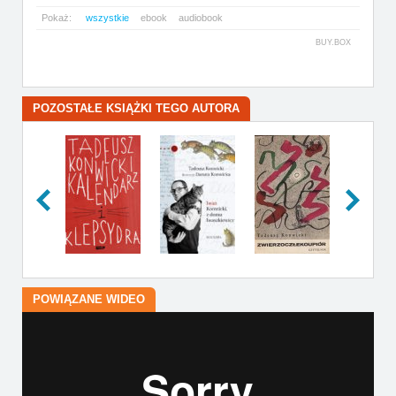
Pokaż:
wszystkie
ebook
audiobook
BUY.BOX
POZOSTAŁE KSIĄŻKI TEGO AUTORA
POWIĄZANE WIDEO