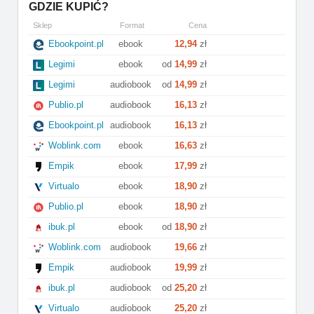
GDZIE KUPIĆ?
Sklep
Format
Cena
Ebookpoint.pl
ebook
12,94
zł
Legimi
ebook
od
14,99
zł
Legimi
audiobook
od
14,99
zł
Publio.pl
audiobook
16,13
zł
Ebookpoint.pl
audiobook
16,13
zł
Woblink.com
ebook
16,63
zł
Empik
ebook
17,99
zł
Virtualo
ebook
18,90
zł
Publio.pl
ebook
18,90
zł
ibuk.pl
ebook
od
18,90
zł
Woblink.com
audiobook
19,66
zł
Empik
audiobook
19,99
zł
ibuk.pl
audiobook
od
25,20
zł
Virtualo
audiobook
25,20
zł