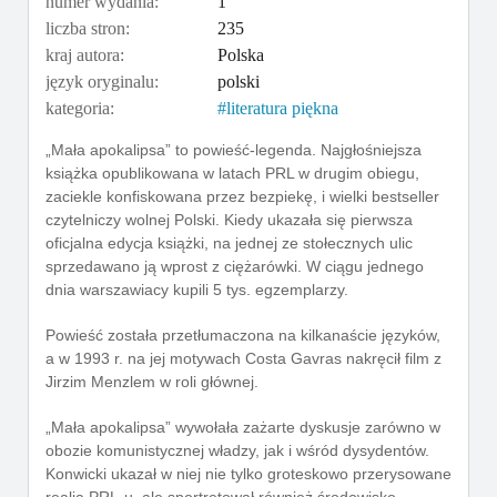
numer wydania:
1
liczba stron:
235
kraj autora:
Polska
język oryginalu:
polski
kategoria:
literatura piękna
„Mała apokalipsa” to powieść-legenda. Najgłośniejsza
książka opublikowana w latach PRL w drugim obiegu,
zaciekle konfiskowana przez bezpiekę, i wielki bestseller
czytelniczy wolnej Polski. Kiedy ukazała się pierwsza
oficjalna edycja książki, na jednej ze stołecznych ulic
sprzedawano ją wprost z ciężarówki. W ciągu jednego
dnia warszawiacy kupili 5 tys. egzemplarzy.
Powieść została przetłumaczona na kilkanaście języków,
a w 1993 r. na jej motywach Costa Gavras nakręcił film z
Jirzim Menzlem w roli głównej.
„Mała apokalipsa” wywołała zażarte dyskusje zarówno w
obozie komunistycznej władzy, jak i wśród dysydentów.
Konwicki ukazał w niej nie tylko groteskowo przerysowane