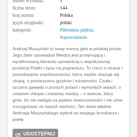
numer wydania:
1
liczba stron:
144
kraj autora:
Polska
język oryginalu:
polski
kategoria:
literatura piękna
opowiadania
Andrzej Muszyński to nowy mocny głos w polskiej prozie.
Jego zbiór opowiadań Miedza jest przejmującą i
wyrafinowaną literacko opowieścią o współczesnej
prowincji Polski i życiu na pograniczu. To rzecz o utracie i
poszukiwaniu wspólnotowości, która zwykle okazuje się
utopią, o pomieszaniu języków i tożsamości. Czuła i
szczera gawęda o pustych polach i wymarłych wsiach, o
ostatnim chłopie i ostatniej miedzy – o świecie, który
ginie, bo nie nadąża za pędem nowoczesności i nie umie
zrezygnować ze swoich wartości. Ten świat właśnie
Andrzeja Muszyńskiego wybrał na swojego kronikarza i
poetę.
UDOSTĘPNIJ