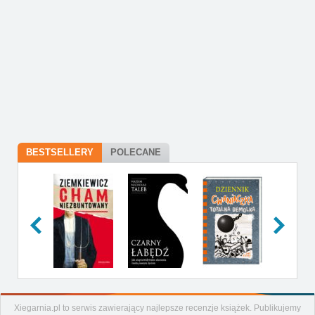
BESTSELLERY
POLECANE
Xiegarnia.pl to serwis zawierający najlepsze recenzje książek. Publikujemy
Artykuły