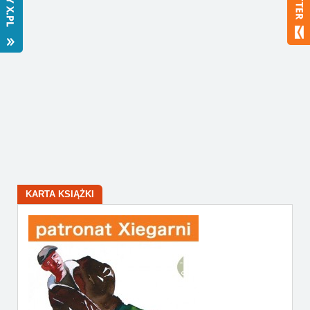
Bestsellery
Polecamy
KARTA KSIĄŻKI