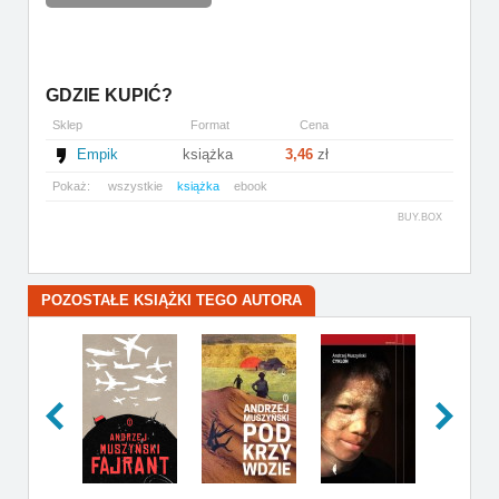
GDZIE KUPIĆ?
Sklep
Format
Cena
Empik
książka
3,46
zł
Pokaż:
wszystkie
książka
ebook
BUY.BOX
POZOSTAŁE KSIĄŻKI TEGO AUTORA