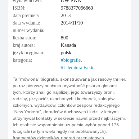
wydawnictwo:
DW PWN
ISBN:
9788377056660
data premiery:
2013
data wydania:
2014/11/10
numer wydania:
1
liczba stron:
800
kraj autora:
Kanada
język oryginalu:
polski
kategoria:
biografie
Literatura Faktu
Ta “mówiona” biografia, skonstruowana jak rasowy thriller,
po raz pierwszy odsłania prywatność pisarza głosami
tych, którzy znali go najbliżej: jego towarzyszy broni,
rodziny, przyjaciół, ukochanych i kochanek, kolegów
szkolnych, wydawców, członków zespołu redakcyjnego
“New Yorkera”, doradców duchowych i ludzi, z którymi
utrzymywał kontakty w sekrecie nawet przed najbliższymi.
Ich osobiste wspomnienia uzupełnia wybór ponad 175
fotografii (w tym wielu nigdy nie publikowanych),
fragmentów dzienników, nagrań przeplatanych