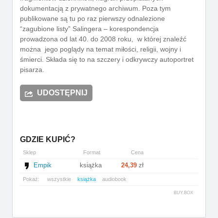
dokumentacją z prywatnego archiwum. Poza tym
publikowane są tu po raz pierwszy odnalezione
“zagubione listy” Salingera – korespondencja
prowadzona od lat 40. do 2008 roku, w której znaleźć
można jego poglądy na temat miłości, religii, wojny i
śmierci. Składa się to na szczery i odkrywczy autoportret
pisarza.
UDOSTĘPNIJ
GDZIE KUPIĆ?
Sklep
Format
Cena
Empik
książka
24,39
zł
Pokaż:
wszystkie
książka
audiobook
BUY.BOX