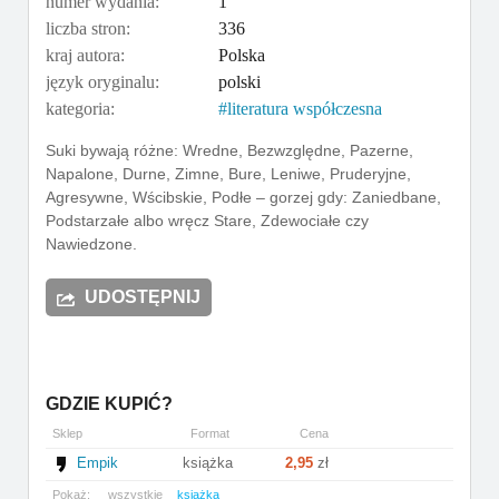
numer wydania:
1
liczba stron:
336
kraj autora:
Polska
język oryginalu:
polski
kategoria:
literatura współczesna
Suki bywają różne: Wredne, Bezwzględne, Pazerne,
Napalone, Durne, Zimne, Bure, Leniwe, Pruderyjne,
Agresywne, Wścibskie, Podłe – gorzej gdy: Zaniedbane,
Podstarzałe albo wręcz Stare, Zdewociałe czy
Nawiedzone.
UDOSTĘPNIJ
GDZIE KUPIĆ?
Sklep
Format
Cena
Empik
książka
2,95
zł
Pokaż:
wszystkie
książka