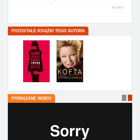
BUY.BOX
POZOSTAŁE KSIĄŻKI TEGO AUTORA
POWIĄZANE WIDEO