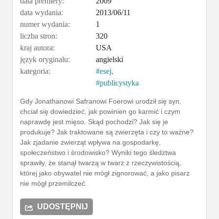
data premiery:
2009
data wydania:
2013/06/11
numer wydania:
1
liczba stron:
320
kraj autora:
USA
język oryginalu:
angielski
kategoria:
esej
publicystyka
Gdy Jonathanowi Safranowi Foerowi urodził się syn,
chciał się dowiedzieć, jak powinien go karmić i czym
naprawdę jest mięso. Skąd pochodzi? Jak się je
produkuje? Jak traktowane są zwierzęta i czy to ważne?
Jak zjadanie zwierząt wpływa na gospodarkę,
społeczeństwo i środowisko? Wyniki tego śledztwa
sprawiły, że stanął twarzą w twarz z rzeczywistością,
której jako obywatel nie mógł zignorować, a jako pisarz
nie mógł przemilczeć.
UDOSTĘPNIJ