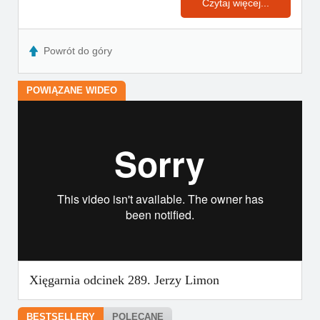
Czytaj więcej...
Powrót do góry
POWIĄZANE WIDEO
string(9) "320506156"
Xięgarnia odcinek 289. Jerzy Limon
BESTSELLERY
POLECANE