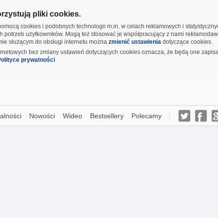
zystują pliki cookies.
omocą cookies i podobnych technologii m.in. w celach reklamowych i statystyczn
h potrzeb użytkowników. Mogą też stosować je współpracujący z nami reklamodaw
amie służącym do obsługi internetu można
zmienić ustawienia
dotyczące cookies.
ernetowych bez zmiany ustawień dotyczących cookies oznacza, że będą one zapis
olityce prywatności
alności
Nowości
Wideo
Bestsellery
Polecamy