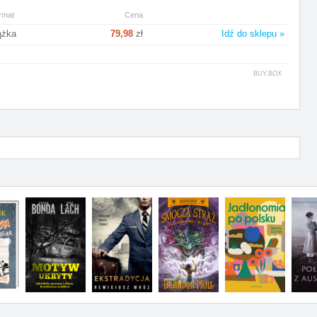
rmat
Cena
ążka
79,98
zł
Idź do sklepu »
BUY.BOX