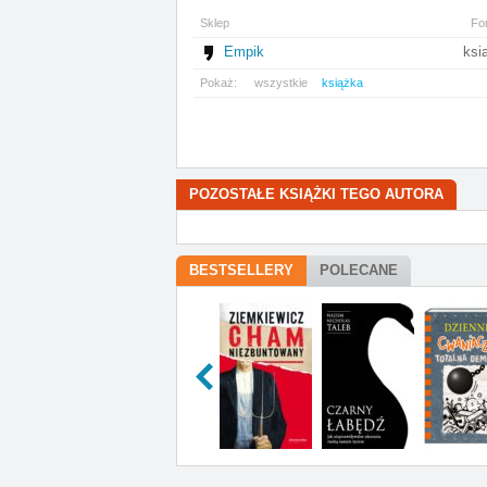
Sklep
Fo
Empik
ksi
Pokaż:
wszystkie
książka
POZOSTAŁE KSIĄŻKI TEGO AUTORA
BESTSELLERY
POLECANE