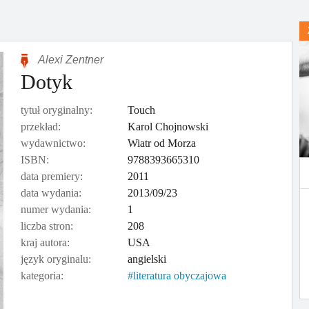
Alexi Zentner
Dotyk
tytuł oryginalny:
Touch
przekład:
Karol Chojnowski
wydawnictwo:
Wiatr od Morza
ISBN:
9788393665310
data premiery:
2011
data wydania:
2013/09/23
numer wydania:
1
liczba stron:
208
kraj autora:
USA
język oryginalu:
angielski
kategoria:
literatura obyczajowa