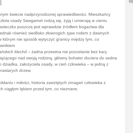
R
osnym świecie nadprzyrodzonej sprawiedliwości. Mieszkańcy
złota osady Sawgamet rodzą się, żyją i umierają w cieniu
iasteczko puszcza jest wprawdzie źródłem bogactwa dla
jednak również siedlisko złowrogich zjaw rodem z dawnych
w którym nie sposób wytyczyć granicy między tym, co
ewnikiem
wiańskich klechd – żadna przewina nie pozostanie bez kary.
iążącego nad swoją rodziną, główny bohater dociera do sedna
go dziadka, założyciela osady, w cień człowieka – w jedną z
prastarych drzew.
ddaniu i miłości, historia zawziętych zmagań człowieka z
ych ciągłym lękiem przed tym, co nieznane.