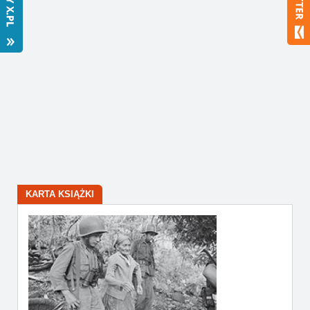
Bestsellery
Polecamy
KARTA KSIĄŻKI