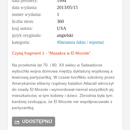
data premiery:
1994
data wydania:
2013/05/15
numer wydania:
1
liczba stron:
360
kraj autora:
USA
język oryginalu:
angielski
kategoria:
literatura faktu / reportaż
Czytaj fragment 1 - "Masakra w El Mozote"
Na przełomie lat 70. i 80. XX wieku w Salwadorze
wybuchła wojna domowa między dyktaturą wojskową a
lewicową partyzantką. W czasie konfliktu szkolony przez
Amerykanów elitarny rządowy batalion Atlacatl wkroczył
do osady El Mozote i wymordował niemal wszystkich jej
mieszkańców, w tym kobiety i dzieci. Zbrodnia była tym
bardziej szokująca, że El Mozote nie współpracowało z
partyzantką.
UDOSTĘPNIJ