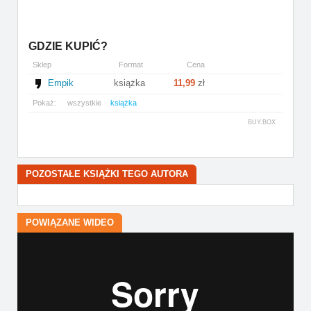
GDZIE KUPIĆ?
Sklep
Format
Cena
Empik
książka
11,99
zł
Pokaż:
wszystkie
książka
BUY.BOX
POZOSTAŁE KSIĄŻKI TEGO AUTORA
POWIĄZANE WIDEO