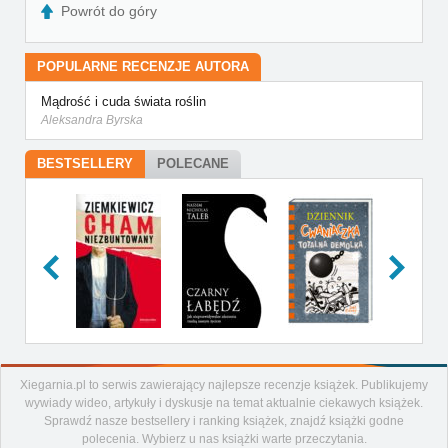
Powrót do góry
POPULARNE RECENZJE AUTORA
Mądrość i cuda świata roślin
Aleksandra Byrska
BESTSELLERY
POLECANE
Xiegarnia.pl to serwis zawierający najlepsze recenzje książek. Publikujemy
Artykuły
wywiady wideo, artykuły i dyskusje na temat aktualnie ciekawych książek.
Recenzje
Sprawdź nasze bestsellery i ranking książek, znajdź książki godne
polecenia. Wybierz u nas książki warte przeczytania.
Aktualności