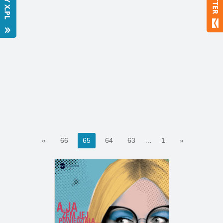
Bestsellery
Polecamy
«
66
65
64
63
…
1
»