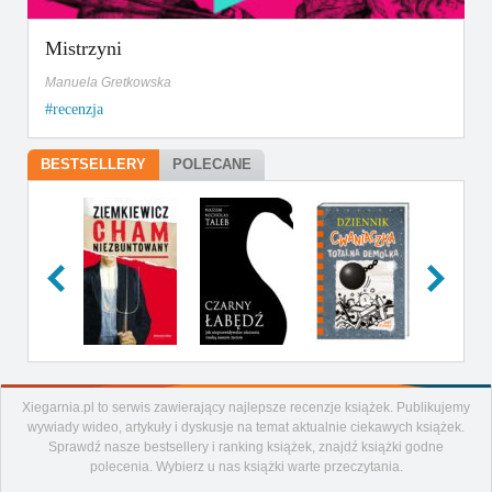
Mistrzyni
Manuela Gretkowska
recenzja
BESTSELLERY
POLECANE
Xiegarnia.pl to serwis zawierający najlepsze recenzje książek. Publikujemy
Artykuły
wywiady wideo, artykuły i dyskusje na temat aktualnie ciekawych książek.
Recenzje
Sprawdź nasze bestsellery i ranking książek, znajdź książki godne
polecenia. Wybierz u nas książki warte przeczytania.
Aktualności