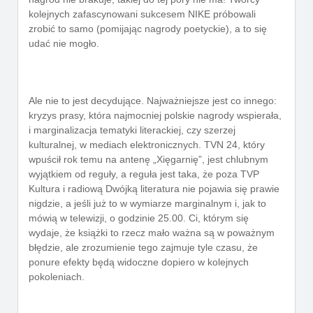
kolejnych zafascynowani sukcesem NIKE próbowali
zrobić to samo (pomijając nagrody poetyckie), a to się
udać nie mogło.
Ale nie to jest decydujące. Najważniejsze jest co innego:
kryzys prasy, która najmocniej polskie nagrody wspierała,
i marginalizacja tematyki literackiej, czy szerzej
kulturalnej, w mediach elektronicznych. TVN 24, który
wpuścił rok temu na antenę „Xięgarnię”, jest chlubnym
wyjątkiem od reguły, a reguła jest taka, że poza TVP
Kultura i radiową Dwójką literatura nie pojawia się prawie
nigdzie, a jeśli już to w wymiarze marginalnym i, jak to
mówią w telewizji, o godzinie 25.00. Ci, którym się
wydaje, że książki to rzecz mało ważna są w poważnym
błędzie, ale zrozumienie tego zajmuje tyle czasu, że
ponure efekty będą widoczne dopiero w kolejnych
pokoleniach.