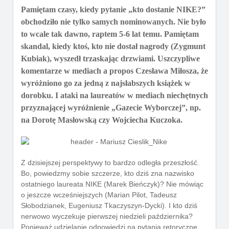
Pamiętam czasy, kiedy pytanie „kto dostanie NIKE?”
obchodziło nie tylko samych nominowanych. Nie było
to wcale tak dawno, raptem 5-6 lat temu. Pamiętam
skandal, kiedy ktoś, kto nie dostał nagrody (Zygmunt
Kubiak), wyszedł trzaskając drzwiami. Uszczypliwe
komentarze w mediach a propos Czesława Miłosza, że
wyróżniono go za jedną z najsłabszych książek w
dorobku. I ataki na laureatów w mediach niechętnych
przyznającej wyróżnienie „Gazecie Wyborczej”, np.
na Dorotę Masłowską czy Wojciecha Kuczoka.
Z dzisiejszej perspektywy to bardzo odległa przeszłość.
Bo, powiedzmy sobie szczerze, kto dziś zna nazwisko
ostatniego laureata NIKE (Marek Bieńczyk)? Nie mówiąc
o jeszcze wcześniejszych (Marian Pilot, Tadeusz
Słobodzianek, Eugeniusz Tkaczyszyn-Dycki). I kto dziś
nerwowo wyczekuje pierwszej niedzieli października?
Ponieważ udzielanie odpowiedzi na pytania retoryczne