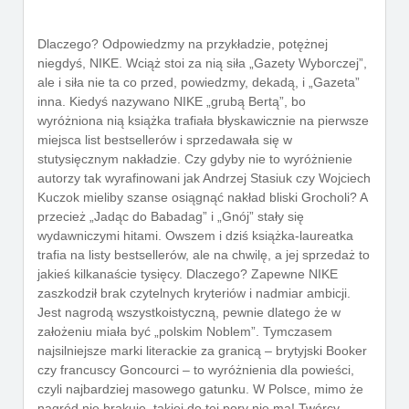
Dlaczego? Odpowiedzmy na przykładzie, potężnej
niegdyś, NIKE. Wciąż stoi za nią siła „Gazety Wyborczej”,
ale i siła nie ta co przed, powiedzmy, dekadą, i „Gazeta”
inna. Kiedyś nazywano NIKE „grubą Bertą”, bo
wyróżniona nią książka trafiała błyskawicznie na pierwsze
miejsca list bestsellerów i sprzedawała się w
stutysięcznym nakładzie. Czy gdyby nie to wyróżnienie
autorzy tak wyrafinowani jak Andrzej Stasiuk czy Wojciech
Kuczok mieliby szanse osiągnąć nakład bliski Grocholi? A
przecież „Jadąc do Babadag” i „Gnój” stały się
wydawniczymi hitami. Owszem i dziś książka-laureatka
trafia na listy bestsellerów, ale na chwilę, a jej sprzedaż to
jakieś kilkanaście tysięcy. Dlaczego? Zapewne NIKE
zaszkodził brak czytelnych kryteriów i nadmiar ambicji.
Jest nagrodą wszystkoistyczną, pewnie dlatego że w
założeniu miała być „polskim Noblem”. Tymczasem
najsilniejsze marki literackie za granicą – brytyjski Booker
czy francuscy Goncourci – to wyróżnienia dla powieści,
czyli najbardziej masowego gatunku. W Polsce, mimo że
nagród nie brakuje, takiej do tej pory nie ma! Twórcy