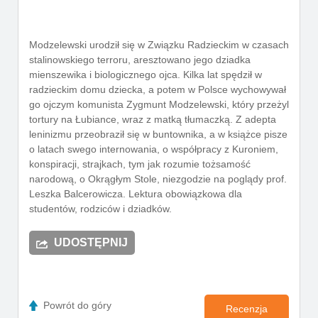
Modzelewski urodził się w Związku Radzieckim w czasach
stalinowskiego terroru, aresztowano jego dziadka
mienszewika i biologicznego ojca. Kilka lat spędził w
radzieckim domu dziecka, a potem w Polsce wychowywał
go ojczym komunista Zygmunt Modzelewski, który przeżyl
tortury na Łubiance, wraz z matką tłumaczką. Z adepta
leninizmu przeobraził się w buntownika, a w książce pisze
o latach swego internowania, o współpracy z Kuroniem,
konspiracji, strajkach, tym jak rozumie tożsamość
narodową, o Okrągłym Stole, niezgodzie na poglądy prof.
Leszka Balcerowicza. Lektura obowiązkowa dla
studentów, rodziców i dziadków.
UDOSTĘPNIJ
Powrót do góry
Recenzja