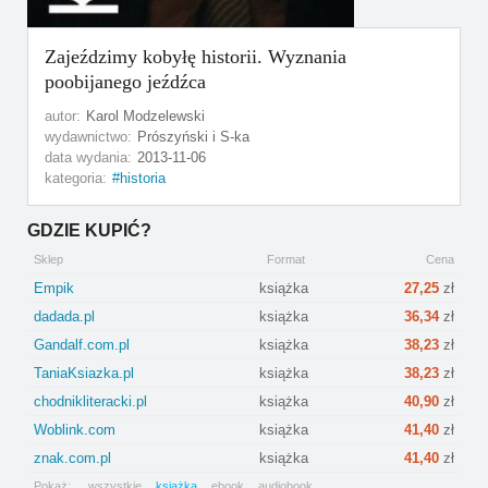
Zajeździmy kobyłę historii. Wyznania
poobijanego jeźdźca
autor:
Karol Modzelewski
wydawnictwo:
Prószyński i S-ka
data wydania:
2013-11-06
kategoria:
historia
GDZIE KUPIĆ?
Sklep
Format
Cena
Empik
książka
27,25
zł
dadada.pl
książka
36,34
zł
Gandalf.com.pl
książka
38,23
zł
TaniaKsiazka.pl
książka
38,23
zł
chodnikliteracki.pl
książka
40,90
zł
Woblink.com
książka
41,40
zł
znak.com.pl
książka
41,40
zł
Pokaż:
wszystkie
książka
ebook
audiobook