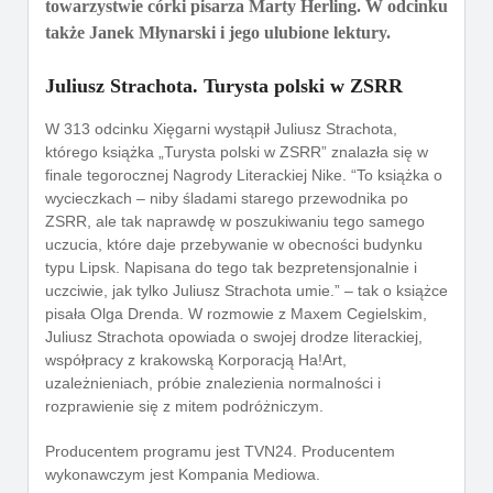
towarzystwie córki pisarza Marty Herling. W odcinku
także Janek Młynarski i jego ulubione lektury.
Juliusz Strachota. Turysta polski w ZSRR
W 313 odcinku Xięgarni wystąpił Juliusz Strachota,
którego książka „Turysta polski w ZSRR” znalazła się w
finale tegorocznej Nagrody Literackiej Nike. “To książka o
wycieczkach – niby śladami starego przewodnika po
ZSRR, ale tak naprawdę w poszukiwaniu tego samego
uczucia, które daje przebywanie w obecności budynku
typu Lipsk. Napisana do tego tak bezpretensjonalnie i
uczciwie, jak tylko Juliusz Strachota umie.” – tak o książce
pisała Olga Drenda. W rozmowie z Maxem Cegielskim,
Juliusz Strachota opowiada o swojej drodze literackiej,
współpracy z krakowską Korporacją Ha!Art,
uzależnieniach, próbie znalezienia normalności i
rozprawienie się z mitem podróżniczym.
Producentem programu jest TVN24. Producentem
wykonawczym jest Kompania Mediowa.