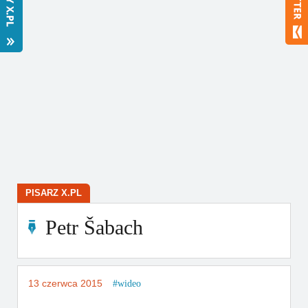
Bestsellery
Polecamy
PISARZ X.PL
Petr Šabach
13 czerwca 2015
wideo