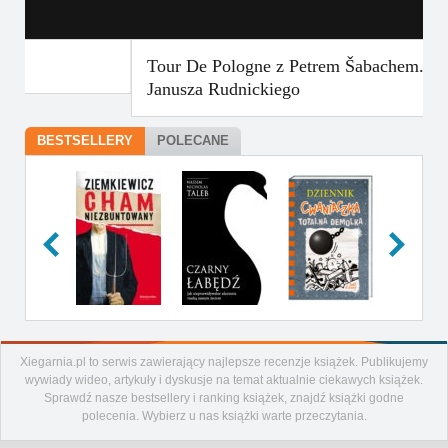
Tour De Pologne z Petrem Šabachem. Felieton
Janusza Rudnickiego
BESTSELLERY
POLECANE
Xiegarnia.pl to serwis zawierający najlepsze recenzje książek. Publikujemy
Artykuły
wywiady wideo, artykuły i dyskusje na temat aktualnie ciekawych książek.
Recenzje
Sprawdź nasze bestsellery i ranking książek, znajdź książki godne
polecenia. Wybierz u nas książki warte przeczytania.
Aktualności
Nowości