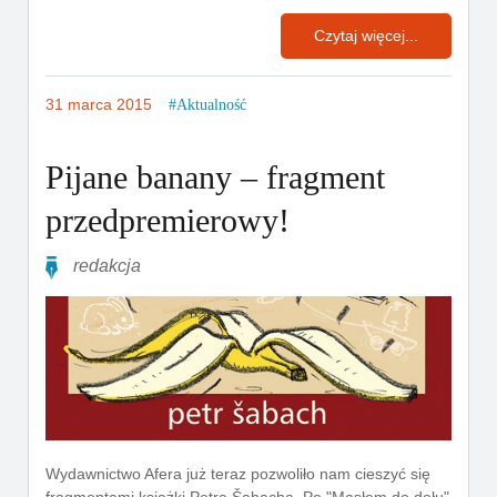
Czytaj więcej...
31 marca 2015
Aktualność
Pijane banany – fragment
przedpremierowy!
redakcja
Wydawnictwo Afera już teraz pozwoliło nam cieszyć się
fragmentami książki Petra Šabacha. Po "Masłem do dołu"