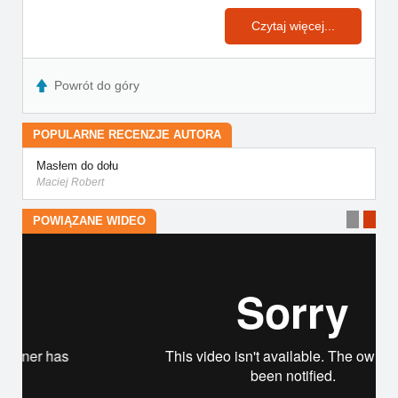
Czytaj więcej...
Powrót do góry
POPULARNE RECENZJE AUTORA
Masłem do dołu
Maciej Robert
POWIĄZANE WIDEO
string(9) "130544954"