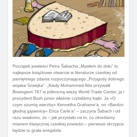
Początek powieści Petra Šabacha „Masłem do dołu” to
najlepsze książkowe otwarcie w literaturze czeskiej od
pamiętnego zdania rozpoczynającego „Przygody dobrego
wojaka Szwejka”. „Kiedy Mohammed Atta przywalił
Boeingiem 767 w północną wieżę World Trade Center, ja i
prezydent Bush junior właśnie czytaliśmy bajki. Ja »O
czym szumią wierzby« Kennetha Grahame’a, on »Bardzo
głodną gąsienicę« Erica Carle’a” – zaczyna Šabach i od
razu wiadomo, że – jak przystało na to, co określamy
mianem klasycznej czeskiej powieści – pierwsze skrzypce
będzie tu grała anegdota.