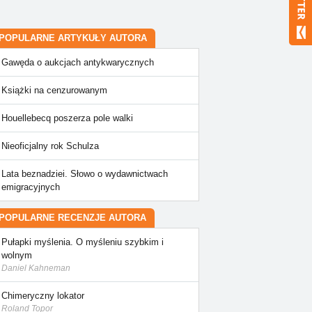
POPULARNE ARTYKUŁY AUTORA
Gawęda o aukcjach antykwarycznych
Książki na cenzurowanym
Houellebecq poszerza pole walki
Nieoficjalny rok Schulza
Lata beznadziei. Słowo o wydawnictwach
emigracyjnych
POPULARNE RECENZJE AUTORA
Pułapki myślenia. O myśleniu szybkim i
wolnym
Daniel Kahneman
Chimeryczny lokator
Roland Topor