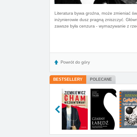
Literatura bywa groźna, może zmieniać świ
inżynierowie dusz pragną zniszczyć. Głów
zawsze była cenzura - wymazywanie z rzec
Powrót do góry
BESTSELLERY
POLECANE