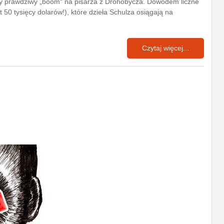
my prawdziwy „boom“ na pisarza z Drohobycza. Dowodem liczne
 50 tysięcy dolarów!), które dzieła Schulza osiągają na
Czytaj więcej...