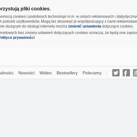
zystują pliki cookies.
omocą cookies i podobnych technologii m.in. w celach reklamowych i statystyczn
h potrzeb użytkowników. Mogą też stosować je współpracujący z nami reklamodaw
amie służącym do obsługi internetu można
zmienić ustawienia
dotyczące cookies.
ernetowych bez zmiany ustawień dotyczących cookies oznacza, że będą one zapis
olityce prywatności
alności
Nowości
Wideo
Bestsellery
Polecamy