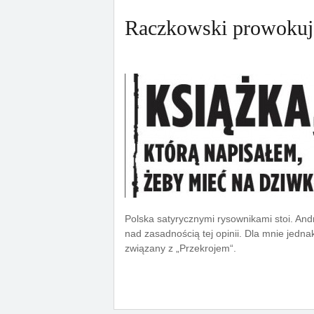
Raczkowski prowoku
Polska satyrycznymi rysownikami stoi. And
nad zasadnością tej opinii. Dla mnie jedn
związany z „Przekrojem“.