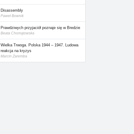
Disassembly
Paweł Bownik
Prawdziwych przyjaciół poznaje się w Bredzie
Beata Chomątowska
Wielka Trwoga. Polska 1944 – 1947. Ludowa
reakcja na kryzys
Marcin Zaremba