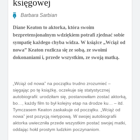
księgowej
Barbara Sarbian
Diane Keaton to aktorka, która swoim
bezpretensjonalnym wdziękiem potrafi zjednać sobie
sympatię każdego chyba widza. W książce „Wciąż od
nowa” Keaton rozlicza się ze sobą, ze swoimi
dokonaniami i, przede wszystkim, ze swoją matką.
„Wciąż od nowa” na początku trudno zrozumieć –
sięgając po tę książkę, oczekuje się statystycznej
autobiografii: urodziłam się, postanowiłam zostać aktorką,
bo…, każdy film to był kolejny etap na drodze ku… – itd.
Tymczasem Keaton zaskakuje od początku. „Wciąż od
nowa” jest pozycją nietypową. W swojej autobiografii
aktorka uwieczniła przede wszystkim postać swojej matki,
oddając hołd prostym ludzkim poczynaniom.