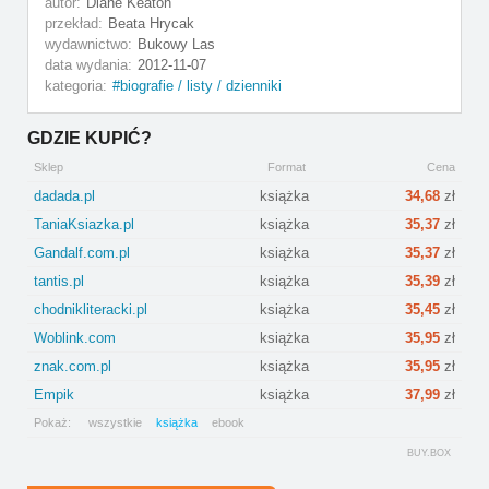
autor:
Diane Keaton
przekład:
Beata Hrycak
wydawnictwo:
Bukowy Las
data wydania:
2012-11-07
kategoria:
biografie / listy / dzienniki
GDZIE KUPIĆ?
Sklep
Format
Cena
dadada.pl
książka
34,68
zł
TaniaKsiazka.pl
książka
35,37
zł
Gandalf.com.pl
książka
35,37
zł
tantis.pl
książka
35,39
zł
chodnikliteracki.pl
książka
35,45
zł
Woblink.com
książka
35,95
zł
znak.com.pl
książka
35,95
zł
Empik
książka
37,99
zł
Pokaż:
wszystkie
książka
ebook
BUY.BOX