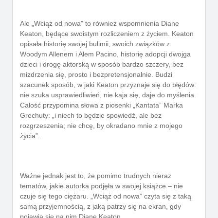
Ale „Wciąż od nowa” to również wspomnienia Diane
Keaton, będące swoistym rozliczeniem z życiem. Keaton
opisała historię swojej bulimii, swoich związków z
Woodym Allenem i Alem Pacino, historię adopcji dwojga
dzieci i drogę aktorską w sposób bardzo szczery, bez
mizdrzenia się, prosto i bezpretensjonalnie. Budzi
szacunek sposób, w jaki Keaton przyznaje się do błędów:
nie szuka usprawiedliwień, nie kaja się, daje do myślenia.
Całość przypomina słowa z piosenki „Kantata” Marka
Grechuty: „i niech to będzie spowiedź, ale bez
rozgrzeszenia; nie chcę, by okradano mnie z mojego
życia”.
Ważne jednak jest to, że pomimo trudnych nieraz
tematów, jakie autorka podjęła w swojej książce – nie
czuje się tego ciężaru. „Wciąż od nowa” czyta się z taką
samą przyjemnością, z jaką patrzy się na ekran, gdy
pojawia się na nim Diane Keaton.